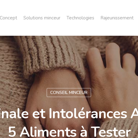
Concept
Solutions minceur
Technologies
Rajeunissement
CONSEIL MINCEUR
inale et Intolérances A
5 Aliments à Tester