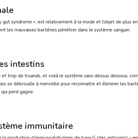
nale
ky gut syndrome », est relativement à la mode et l’objet de plus en 
ssent les mauvaises bactéries pénétrer dans le système sanguin.
es intestins
tes et trop de truands, et voilà le système sans dessus dessous, c
orps se débrouille à merveille pour reconnaitre et éliminer les bacté
 qui perd gagne.
ystème immunitaire
r la production d’immunoglobulines de type G (des anticorps) – en