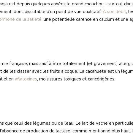
e soja est depuis quelques années le grand chouchou – surtout dans
ment, donc discutable d’un point de vue qualitatif.
À son débit
, l
hormone de la satiété
, une potentielle carence en calcium et une a
omie française, mais sauf à être totalement (et gravement) allergi
t de les classer avec les fruits à coque. La cacahuète est un légume
ntiel en
aflatoxines
, moisissures toxiques et cancérigènes.
ns que celui des légumes ou de l’eau. Le lait de vache en particulier
e à l’absence de production de lactase, comme mentionné plus hau